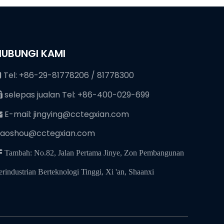
HUBUNGI KAMI
Tel: +86-29-81778206 / 81778300

selepas jualan Tel: +86-400-029-699

E-mail:
jingying@cctegxian.com

iaoshou@cctegxian.com
 Tambah: No.82, Jalan Pertama Jinye, Zon Pembangunan
erindustrian Berteknologi Tinggi, Xi 'an, Shaanxi