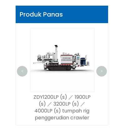
Produk Panas
<
>
rehole
ZDY1200LP (s) ／ 1900LP
Zdy4000ld 
tromagnet
(s) ／ 3200LP (s) ／
zdy6500ld
n
4000LP (s) tumpah rig
penggerudian
penggerudian crawler
sempi