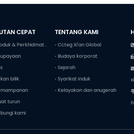
UTAN CEPAT
TENTANG KAMI
Produk & Perkhidmatan
Ccteg Xi'an Global
eupayaan
Budaya korporat
es
Sejarah
kan bilik
Syarikat induk
x
emampanan
Kelayakan dan anugerah

at turun
P
bungi kami