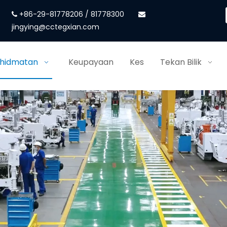
+86-29-81778206 / 81778300


jingying@cctegxian.com
khidmatan
Keupayaan
Kes
Tekan Bilik