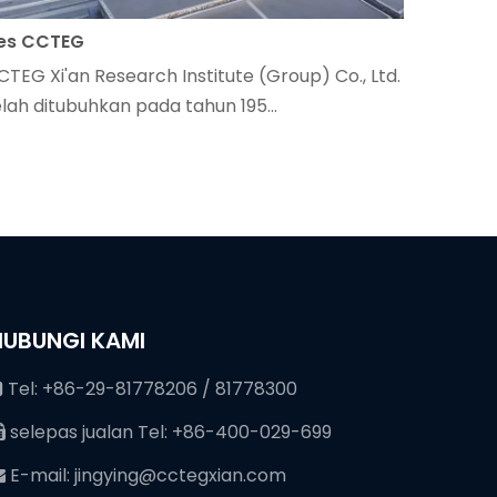
es CCTEG
CTEG Xi'an Research Institute (Group) Co., Ltd.
elah ditubuhkan pada tahun 195...
HUBUNGI KAMI
Tel: +86-29-81778206 / 81778300

selepas jualan Tel: +86-400-029-699

E-mail:
jingying@cctegxian.com
