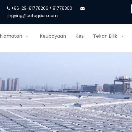
+86-29-81778206 / 81778300


jingying@cctegxian.com
khidmatan
Keupayaan
Kes
Tekan Bilik