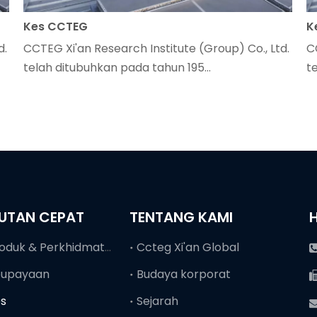
Kes CCTEG
K
d.
CCTEG Xi'an Research Institute (Group) Co., Ltd.
C
telah ditubuhkan pada tahun 195...
t
UTAN CEPAT
TENTANG KAMI
Produk & Perkhidmatan
Ccteg Xi'an Global
eupayaan
Budaya korporat
es
Sejarah