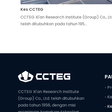
Kes CCTEG
CCTEG Xi'an Research Institute (Group) Co., Lt
telah ditubuhkan pada tahun 195...
PA
CCTEG Xi'an Research Institute
K
(Group) Co., Ltd. telah ditubuhkan
pada tahun 1956, dengan misi
K
memimpin kemajuan teknologi