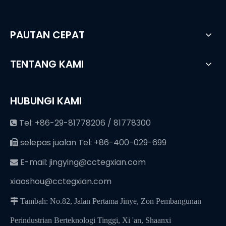
PAUTAN CEPAT
TENTANG KAMI
HUBUNGI KAMI
Tel: +86-29-81778206 / 81778300

selepas jualan Tel: +86-400-029-699

E-mail:
jingying@cctegxian.com

xiaoshou@cctegxian.com
 Tambah: No.82, Jalan Pertama Jinye, Zon Pembangunan
Perindustrian Berteknologi Tinggi, Xi 'an, Shaanxi