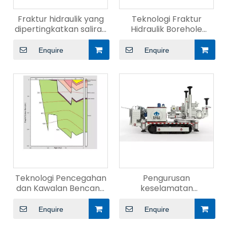
Fraktur hidraulik yang
Teknologi Fraktur
dipertingkatkan saliran
Hidraulik Borehole
gas
Panjang Berarah
Panjang
Enquire
Enquire
Teknologi Pencegahan
Pengurusan
dan Kawalan Bencana
keselamatan
Geologi
penggerudian arah
mendatar
Enquire
Enquire