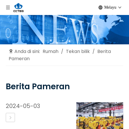
Melayu
Anda di sini:
Rumah
/
Tekan bilik
/
Berita
Pameran
Berita Pameran
2024-05-03