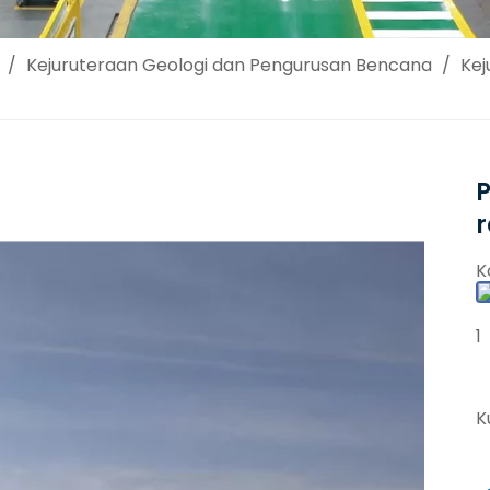
/
Kejuruteraan Geologi dan Pengurusan Bencana
/
Kej
K
1
K