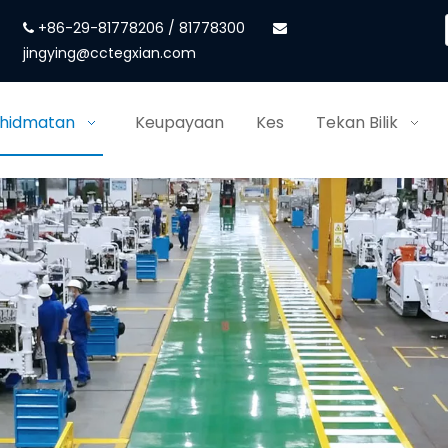
+86-29-81778206 / 81778300


jingying@cctegxian.com
khidmatan
Keupayaan
Kes
Tekan Bilik