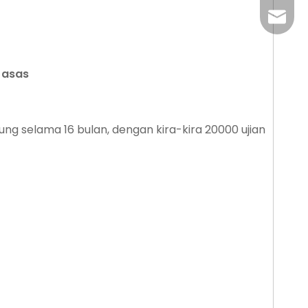
+86-29
jingyi
xiaosh
 asas
ung selama 16 bulan, dengan kira-kira 20000 ujian