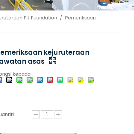
uruteraan Pit Foundation
/
Pemeriksaan
Pemeriksaan kejuruteraan
rawatan asas
ongsi kepada:
uantiti: