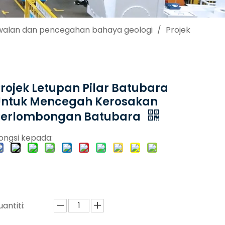
alan dan pencegahan bahaya geologi
/
Projek
rojek Letupan Pilar Batubara
Untuk Mencegah Kerosakan
Perlombongan Batubara
ongsi kepada:
uantiti: