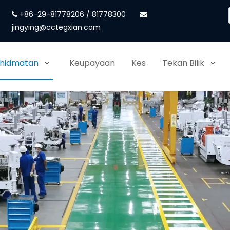
+86-29-81778206 / 81778300


jingying@cctegxian.com
khidmatan
Keupayaan
Kes
Tekan Bilik