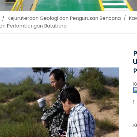
/
Kejuruteraan Geologi dan Pengurusan Bencana
/
Kaw
kan Perlombongan Batubara
P
K
1
K