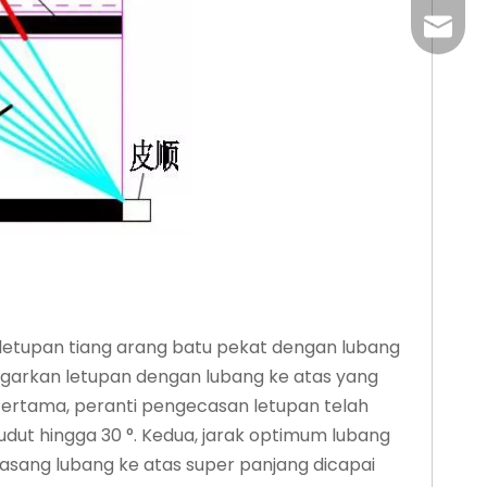
+86-29
jingyi
xiaosh
etupan tiang arang batu pekat dengan
lubang
garkan letupan dengan lubang ke atas yang
 Pertama, peranti pengecasan letupan telah
ut hingga 30 °. Kedua, jarak optimum lubang
asang lubang ke atas super panjang dicapai