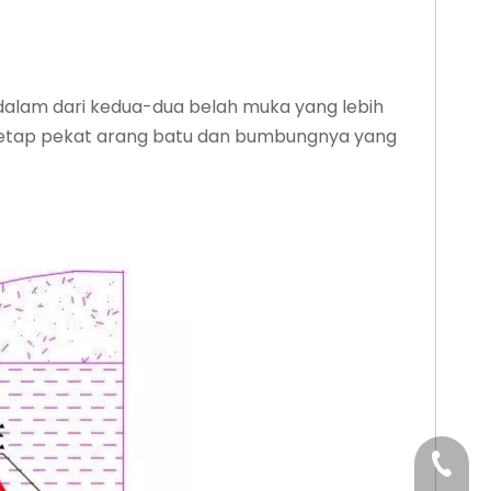
dalam dari kedua-dua belah muka yang lebih
 tetap pekat arang batu dan bumbungnya yang
+86-29