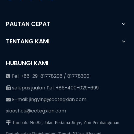
PAUTAN CEPAT
TENTANG KAMI
HUBUNGI KAMI
Tel: +86-29-81778206 / 81778300

selepas jualan Tel: +86-400-029-699

E-mail:
jingying@cctegxian.com

xiaoshou@cctegxian.com
 Tambah: No.82, Jalan Pertama Jinye, Zon Pembangunan
Perindustrian Berteknologi Tinggi, Xi 'an, Shaanxi