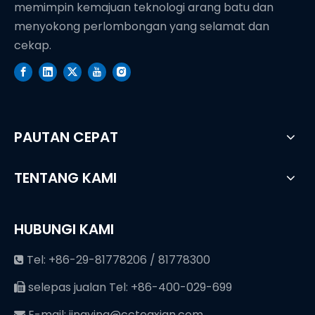
memimpin kemajuan teknologi arang batu dan
menyokong perlombongan yang selamat dan
cekap.
PAUTAN CEPAT
TENTANG KAMI
HUBUNGI KAMI
Tel: +86-29-81778206 / 81778300

selepas jualan Tel: +86-400-029-699

E-mail:
jingying@cctegxian.com
