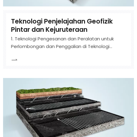
Teknologi Penjelajahan Geofizik
Pintar dan Kejuruteraan
1. Teknologi Pengesanan dan Peralatan untuk
Perlombongan dan Penggalian di Teknologi
Eksplorasi Seismik Perlombongan telah mencapai
hasil yang luar biasa dalam mengesan badan
penyebab bencana yang tersembunyi seperti
kesalahan, tali pinggang arang batu tipis, dan
tiang penenggelaman dalam jahitan arang batu
semasa peringkat perlombongan arang batu.