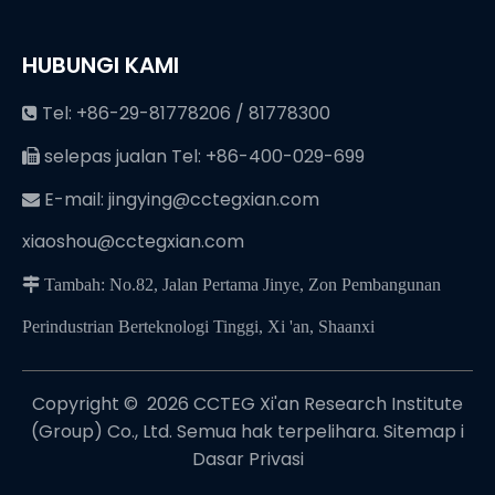
HUBUNGI KAMI
Tel: +86-29-81778206 / 81778300

selepas jualan Tel: +86-400-029-699

E-mail:
jingying@cctegxian.com

xiaoshou@cctegxian.com
 Tambah: No.82, Jalan Pertama Jinye, Zon Pembangunan
Perindustrian Berteknologi Tinggi, Xi 'an, Shaanxi
Copyright © ️
2026
CCTEG Xi'an Research Institute
(Group) Co., Ltd. Semua hak terpelihara.
Sitemap
i
Dasar Privasi