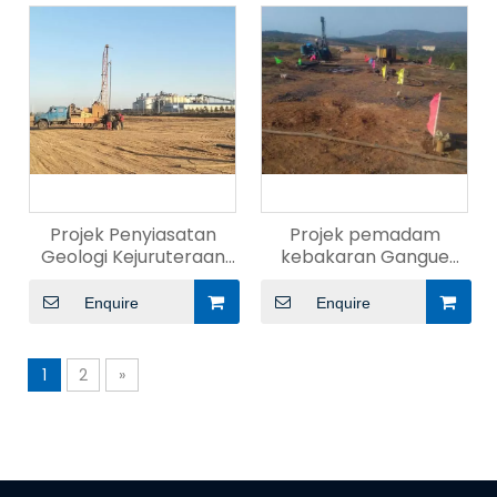
Projek Penyiasatan
Projek pemadam
Geologi Kejuruteraan
kebakaran Gangue
Geoteknik
arang batu
Enquire
Enquire
1
2
»