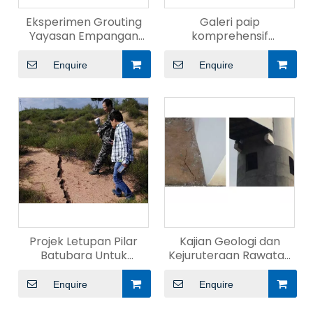
Eksperimen Grouting
Galeri paip
Yayasan Empangan
komprehensif
Reservoir
membangunkan dan
projek terowong utiliti
Enquire
Enquire
Projek Letupan Pilar
Kajian Geologi dan
Batubara Untuk
Kejuruteraan Rawatan
Mencegah Kerosakan
Goaf
Perlombongan
Enquire
Enquire
Batubara