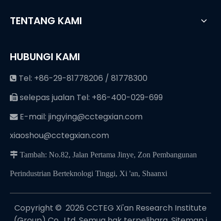
TENTANG KAMI
HUBUNGI KAMI
Tel: +86-29-81778206 / 81778300

selepas jualan Tel: +86-400-029-699

E-mail:
jingying@cctegxian.com

xiaoshou@cctegxian.com
 Tambah: No.82, Jalan Pertama Jinye, Zon Pembangunan
Perindustrian Berteknologi Tinggi, Xi 'an, Shaanxi
Copyright © ️
2026
CCTEG Xi'an Research Institute
(Group) Co., Ltd. Semua hak terpelihara.
Sitemap
i