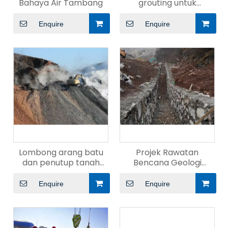
Bahaya Air Tambang
grouting untuk
meningkatkan
kestabilan jalan raya
Enquire
Enquire
Lombong arang batu
Projek Rawatan
dan penutup tanah
Bencana Geologi
untuk memadamkan
Komprehensif
kebakaran
Enquire
Enquire