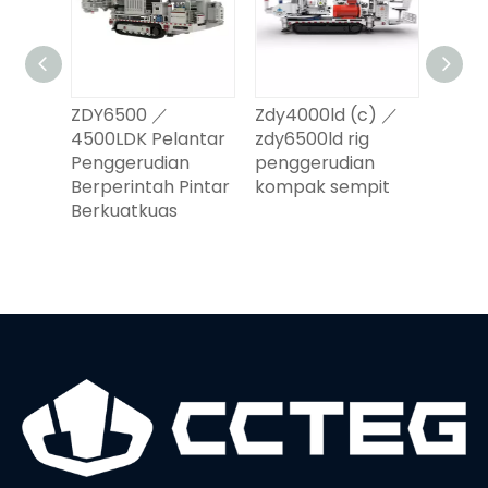
ZDY6500 ／
Zdy4000ld (c) ／
ZDY2
00 ／
4500LDK Pelantar
zdy6500ld rig
ZDY2
illing
Penggerudian
penggerudian
Peng
Berperintah Pintar
kompak sempit
Arah 
Berkuatkuas
Kuasa