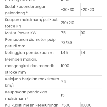
Sudut kecenderungan
-30-30
-20-20
gelendong °
Suapan maksimum/pull-out
210/210
force kN
Motor Power KW
75
90
Pemadanan diameter paip
73/89
gerudi mm
Ketinggian pembukaan m
1.45
1.4
Memberi makan,
mengangkat dan menarik
1000
stroke mm
Kelajuan berjalan maksimum
2.0
km/j
Keupayaan pendakian
15
maksimum °
KG kualiti mesin keseluruhan
7500
10000