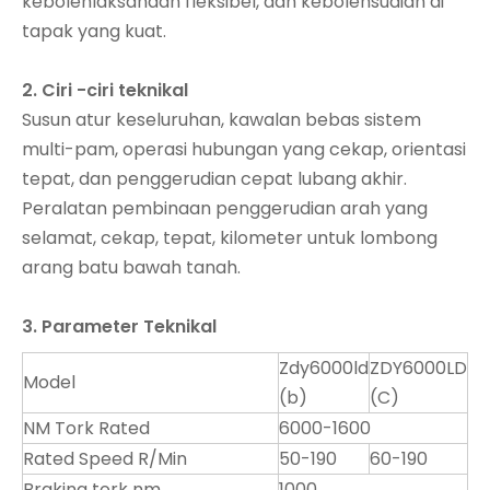
kebolehlaksanaan fleksibel, dan kebolehsuaian di
tapak yang kuat.
2. Ciri -ciri teknikal
Susun atur keseluruhan, kawalan bebas sistem
multi-pam, operasi hubungan yang cekap, orientasi
tepat, dan penggerudian cepat lubang akhir.
Peralatan pembinaan penggerudian arah yang
selamat, cekap, tepat, kilometer untuk lombong
arang batu bawah tanah.
3. Parameter Teknikal
Zdy6000ld
ZDY6000LD
Model
(b)
(C)
NM Tork Rated
6000-1600
Rated Speed ​​R/Min
50-190
60-190
Braking tork nm
1000