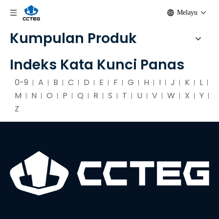
Melayu
Kumpulan Produk
Indeks Kata Kunci Panas
0-9
A
B
C
D
E
F
G
H
I
J
K
L
M
N
O
P
Q
R
S
T
U
V
W
X
Y
Z