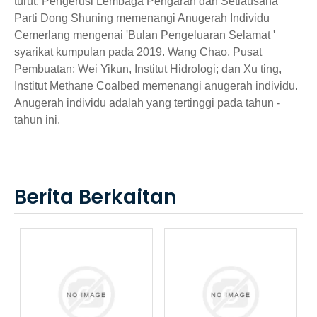
turut. Pengerusi Lembaga Pengarah dan Setiausaha
Parti Dong Shuning memenangi Anugerah Individu
Cemerlang mengenai 'Bulan Pengeluaran Selamat '
syarikat kumpulan pada 2019. Wang Chao, Pusat
Pembuatan; Wei Yikun, Institut Hidrologi; dan Xu ting,
Institut Methane Coalbed memenangi anugerah individu.
Anugerah individu adalah yang tertinggi pada tahun -
tahun ini.
Berita Berkaitan