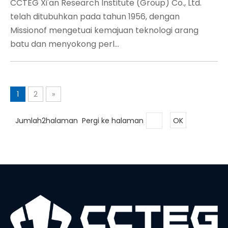
CCTEG Xi'an Research Institute (Group) Co., Ltd.
telah ditubuhkan pada tahun 1956, dengan
Missionof mengetuai kemajuan teknologi arang
batu dan menyokong perl...
1
2
»
Jumlah2halaman Pergi ke halaman
OK