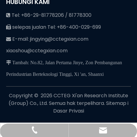
HUBUNGI KAMI
Tel: +86-29-81778206 / 81778300

selepas jualan Tel: +86-400-029-699

E-mail:
jingying@cctegxian.com

xiaoshou@cctegxian.com
 Tambah: No.82, Jalan Pertama Jinye, Zon Pembangunan
Perindustrian Berteknologi Tinggi, Xi 'an, Shaanxi
Copyright © ️
2026
CCTEG Xi'an Research Institute
(Group) Co., Ltd. Semua hak terpelihara.
Sitemap
i
Dasar Privasi
jingying@cctegxian.com
+86-29-81778206