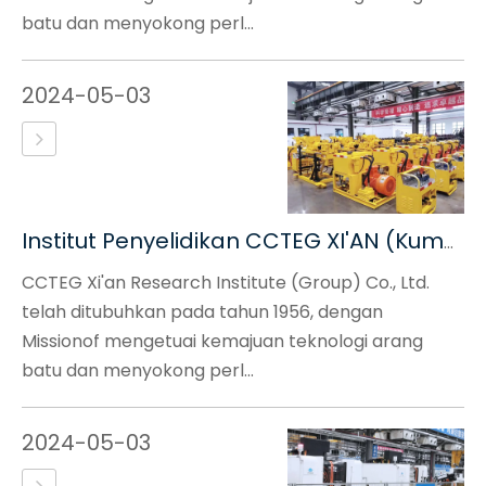
batu dan menyokong perl...
2024-05-03
Institut Penyelidikan CCTEG XI'AN (Kumpulan)
CCTEG Xi'an Research Institute (Group) Co., Ltd.
telah ditubuhkan pada tahun 1956, dengan
Missionof mengetuai kemajuan teknologi arang
batu dan menyokong perl...
2024-05-03