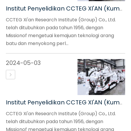
Institut Penyelidikan CCTEG XI'AN (Kumpulan)
CCTEG Xi'an Research Institute (Group) Co., Ltd.
telah ditubuhkan pada tahun 1956, dengan
Missionof mengetuai kemajuan teknologi arang
batu dan menyokong perl...
2024-05-03
Institut Penyelidikan CCTEG XI'AN (Kumpulan)
CCTEG Xi'an Research Institute (Group) Co., Ltd.
telah ditubuhkan pada tahun 1956, dengan
Missionof mengetuai kemajuan teknologi arang