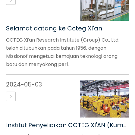
Selamat datang ke Ccteg XI'an
CCTEG Xi'an Research Institute (Group) Co., Ltd.
telah ditubuhkan pada tahun 1956, dengan
Missionof mengetuai kemajuan teknologi arang
batu dan menyokong perl...
2024-05-03
Institut Penyelidikan CCTEG XI'AN (Kumpulan)