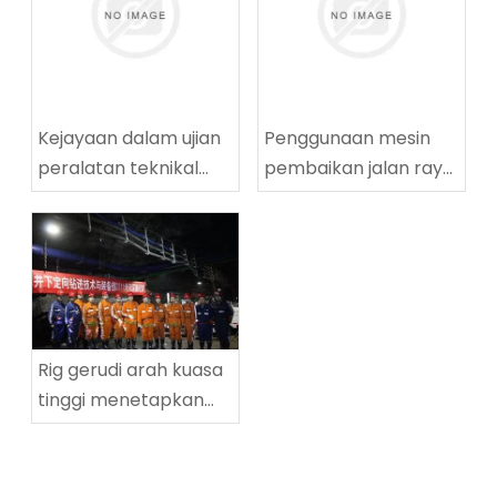
Kejayaan dalam ujian
Penggunaan mesin
peralatan teknikal
pembaikan jalan raya
penggerudian
yang berjaya di
lingkaran tinggi
Tingnan Coalmine di
ZDY2800LG
Tingnan
Rig gerudi arah kuasa
tinggi menetapkan
rekod dunia baru
dalam kedalaman
penggerudian