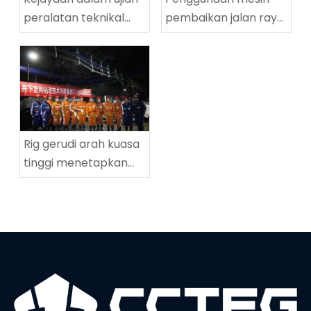
peralatan teknikal
pembaikan jalan raya
penggerudian
yang berjaya di
lingkaran tinggi
Tingnan Coalmine di
ZDY2800LG
Tingnan
Rig gerudi arah kuasa
tinggi menetapkan
rekod dunia baru
dalam kedalaman
penggerudian