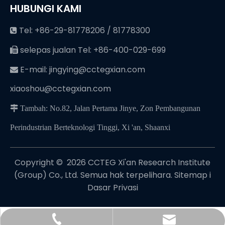
HUBUNGI KAMI
Tel: +86-29-81778206 / 81778300

selepas jualan Tel: +86-400-029-699

E-mail:
jingying@cctegxian.com

xiaoshou@cctegxian.com
 Tambah: No.82, Jalan Pertama Jinye, Zon Pembangunan
Perindustrian Berteknologi Tinggi, Xi 'an, Shaanxi
Copyright © ️
2026
CCTEG Xi'an Research Institute
(Group) Co., Ltd. Semua hak terpelihara.
Sitemap
i
Dasar Privasi
jingying@cctegxian.com
+86-29-81778206