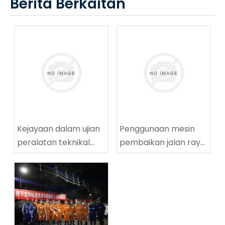
Berita Berkaitan
Kejayaan dalam ujian
Penggunaan mesin
peralatan teknikal
pembaikan jalan raya
penggerudian
yang berjaya di
lingkaran tinggi
Tingnan Coalmine di
ZDY2800LG
Tingnan