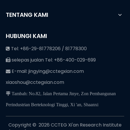
TENTANG KAMI
HUBUNGI KAMI
Tel: +86-29-81778206 / 81778300

selepas jualan Tel: +86-400-029-699

E-mail:
jingying@cctegxian.com

xiaoshou@cctegxian.com
 Tambah: No.82, Jalan Pertama Jinye, Zon Pembangunan
Perindustrian Berteknologi Tinggi, Xi 'an, Shaanxi
Copyright © ️
2026
CCTEG Xi'an Research Institute