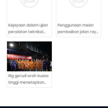
Kejayaan dalam ujian
Penggunaan mesin
peralatan teknikal
pembaikan jalan raya
penggerudian
yang berjaya di
lingkaran tinggi
Tingnan Coalmine di
ZDY2800LG
Tingnan
Rig gerudi arah kuasa
tinggi menetapkan
rekod dunia baru
dalam kedalaman
penggerudian