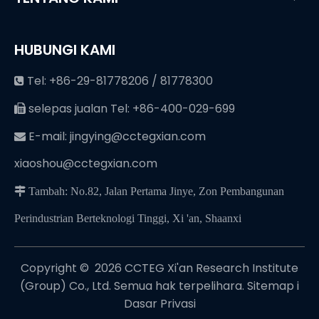
HUBUNGI KAMI
Tel: +86-29-81778206 / 81778300

selepas jualan Tel: +86-400-029-699

E-mail:
jingying@cctegxian.com

xiaoshou@cctegxian.com
 Tambah: No.82, Jalan Pertama Jinye, Zon Pembangunan
Perindustrian Berteknologi Tinggi, Xi 'an, Shaanxi
Copyright © ️
2026
CCTEG Xi'an Research Institute
(Group) Co., Ltd. Semua hak terpelihara.
Sitemap
i
Dasar Privasi