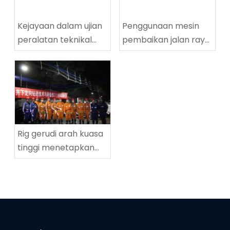
Kejayaan dalam ujian
Penggunaan mesin
peralatan teknikal
pembaikan jalan raya
penggerudian
yang berjaya di
lingkaran tinggi
Tingnan Coalmine di
ZDY2800LG
Tingnan
Rig gerudi arah kuasa
tinggi menetapkan
rekod dunia baru
dalam kedalaman
penggerudian