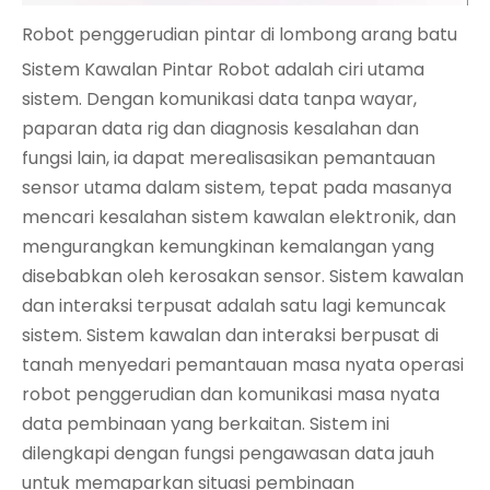
Robot penggerudian pintar di lombong arang batu
Sistem Kawalan Pintar Robot adalah ciri utama
sistem. Dengan komunikasi data tanpa wayar,
paparan data rig dan diagnosis kesalahan dan
fungsi lain, ia dapat merealisasikan pemantauan
sensor utama dalam sistem, tepat pada masanya
mencari kesalahan sistem kawalan elektronik, dan
mengurangkan kemungkinan kemalangan yang
disebabkan oleh kerosakan sensor. Sistem kawalan
dan interaksi terpusat adalah satu lagi kemuncak
sistem. Sistem kawalan dan interaksi berpusat di
tanah menyedari pemantauan masa nyata operasi
robot penggerudian dan komunikasi masa nyata
data pembinaan yang berkaitan. Sistem ini
dilengkapi dengan fungsi pengawasan data jauh
untuk memaparkan situasi pembinaan