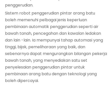
penggerudian.
Sistem robot penggerudian pintar arang batu
boleh memenuhi pelbagai jenis keperluan
pembinaan automatik penggerudian seperti air
bawah tanah, pencegahan dan kawalan ledakan
dan lain -lain. Ia mempunyai tahap automasi yang
tinggi, bijak, pemeliharaan yang baik, dan
sebenarnya dapat mengurangkan bilangan pekerja
bawah tanah, yang menyediakan satu set
penyelesaian penggerudian pintar untuk
pembinaan arang batu dengan teknologi yang
boleh dipercayai.