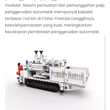
modular. Sistem pemuatan dan pemunggahan paip
penggerudian automatik mempunyai kapasiti
terbesar rod bin di China. Prestasi canggihnya,
kebolehpercayaan yang kuat, meningkatkan
kecekapan pembinaan penggerudian automatik.