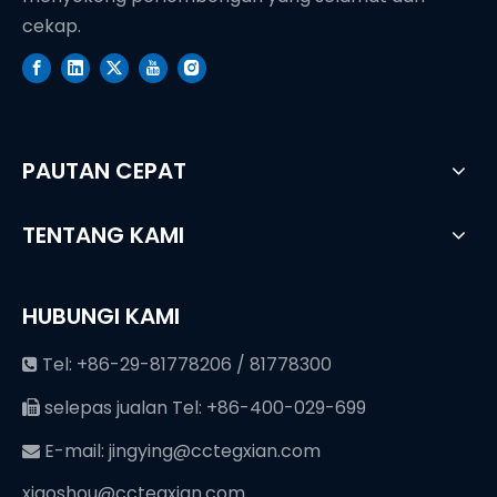
cekap.
PAUTAN CEPAT
TENTANG KAMI
HUBUNGI KAMI
Tel: +86-29-81778206 / 81778300

selepas jualan Tel: +86-400-029-699

E-mail:
jingying@cctegxian.com

xiaoshou@cctegxian.com