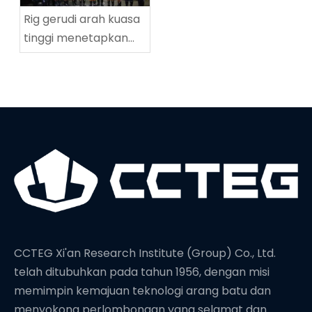
Rig gerudi arah kuasa
tinggi menetapkan
rekod dunia baru
dalam kedalaman
penggerudian
CCTEG Xi'an Research Institute (Group) Co., Ltd.
telah ditubuhkan pada tahun 1956, dengan misi
memimpin kemajuan teknologi arang batu dan
menyokong perlombongan yang selamat dan