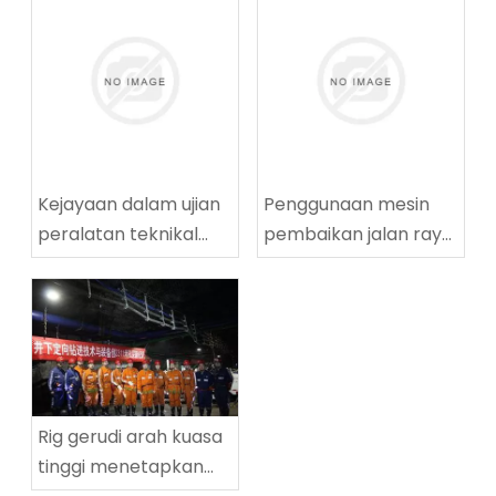
Kejayaan dalam ujian
Penggunaan mesin
peralatan teknikal
pembaikan jalan raya
penggerudian
yang berjaya di
lingkaran tinggi
Tingnan Coalmine di
ZDY2800LG
Tingnan
Rig gerudi arah kuasa
tinggi menetapkan