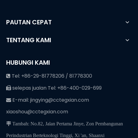
PAUTAN CEPAT
TENTANG KAMI
HUBUNGI KAMI
Tel: +86-29-81778206 / 81778300

selepas jualan Tel: +86-400-029-699

E-mail:
jingying@cctegxian.com

xiaoshou@cctegxian.com
 Tambah: No.82, Jalan Pertama Jinye, Zon Pembangunan
Perindustrian Berteknologi Tinggi, Xi 'an, Shaanxi