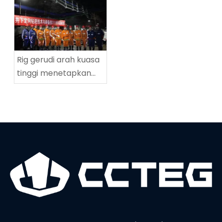
ZDY2800LG
Tingnan
Rig gerudi arah kuasa
tinggi menetapkan
rekod dunia baru
dalam kedalaman
penggerudian