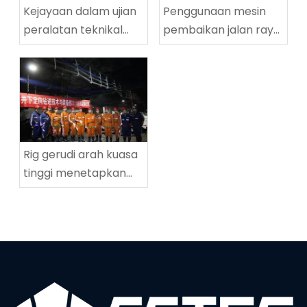
Kejayaan dalam ujian
Penggunaan mesin
peralatan teknikal
pembaikan jalan raya
penggerudian
yang berjaya di
lingkaran tinggi
Tingnan Coalmine di
ZDY2800LG
Tingnan
Rig gerudi arah kuasa
tinggi menetapkan
rekod dunia baru
dalam kedalaman
penggerudian