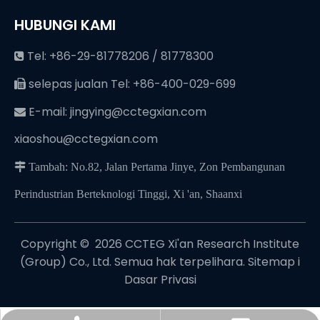
HUBUNGI KAMI
Tel: +86-29-81778206 / 81778300

selepas jualan Tel: +86-400-029-699

E-mail:
jingying@cctegxian.com

xiaoshou@cctegxian.com
 Tambah: No.82, Jalan Pertama Jinye, Zon Pembangunan
Perindustrian Berteknologi Tinggi, Xi 'an, Shaanxi
Copyright © ️
2026
CCTEG Xi'an Research Institute
(Group) Co., Ltd. Semua hak terpelihara.
Sitemap
i
Dasar Privasi