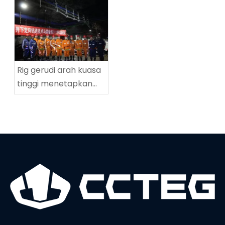
lingkaran tinggi
Tingnan Coalmine di
ZDY2800LG
Tingnan
Rig gerudi arah kuasa
tinggi menetapkan
rekod dunia baru
dalam kedalaman
penggerudian