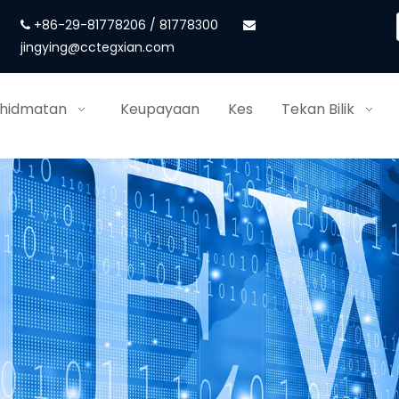
+86-29-81778206 / 81778300


jingying@cctegxian.com
khidmatan
Keupayaan
Kes
Tekan Bilik