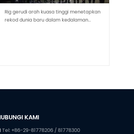
Rig gerudi arah kuasa tinggi menetapkan
rekod dunia baru dalam kedalaman
penggerudian
HUBUNGI KAMI
Tel: +86-29-81778206 / 81778300
