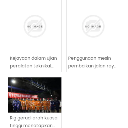
Kejayaan dalam ujian
Penggunaan mesin
peralatan teknikal
pembaikan jalan raya
penggerudian
yang berjaya di
lingkaran tinggi
Tingnan Coalmine di
ZDY2800LG
Tingnan
Rig gerudi arah kuasa
tinggi menetapkan