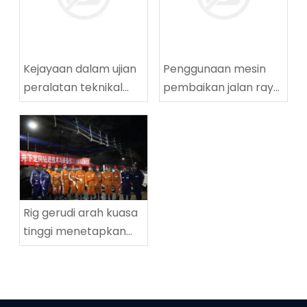
Kejayaan dalam ujian
Penggunaan mesin
peralatan teknikal
pembaikan jalan raya
penggerudian
yang berjaya di
lingkaran tinggi
Tingnan Coalmine di
ZDY2800LG
Tingnan
Rig gerudi arah kuasa
tinggi menetapkan
rekod dunia baru
dalam kedalaman
penggerudian