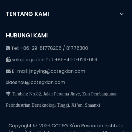
TENTANG KAMI
HUBUNGI KAMI
Tel: +86-29-81778206 / 81778300

selepas jualan Tel: +86-400-029-699

E-mail:
jingying@cctegxian.com

xiaoshou@cctegxian.com
 Tambah: No.82, Jalan Pertama Jinye, Zon Pembangunan
Perindustrian Berteknologi Tinggi, Xi 'an, Shaanxi
Copyright © ️
2026
CCTEG Xi'an Research Institute