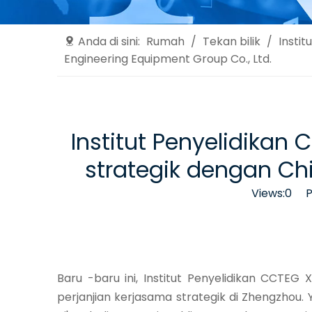
Anda di sini:
Rumah
/
Tekan bilik
/
Insti
Engineering Equipment Group Co., Ltd.
Institut Penyelidika
strategik dengan Chi
Views:
0
Pen
Baru -baru ini, Institut Penyelidikan CCTE
perjanjian kerjasama strategik di Zhengzhou.