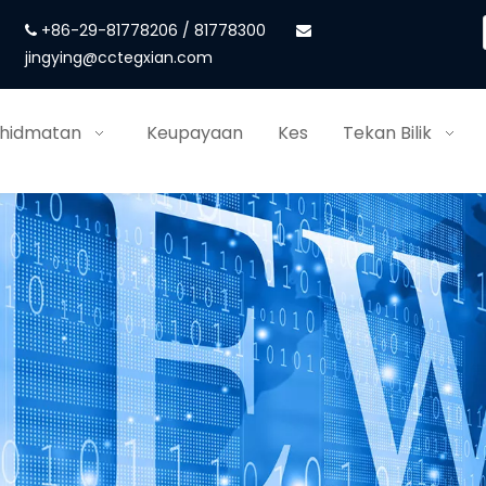
+86-29-81778206 / 81778300


jingying@cctegxian.com
khidmatan
Keupayaan
Kes
Tekan Bilik