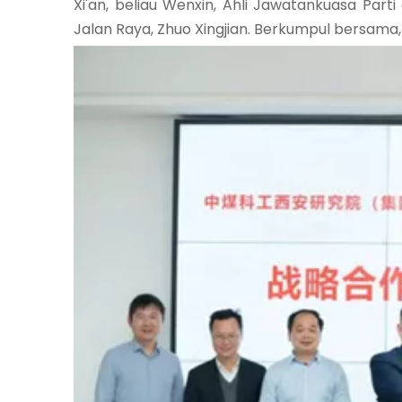
Xi'an, beliau Wenxin, Ahli Jawatankuasa Par
Jalan Raya, Zhuo Xingjian. Berkumpul bersama