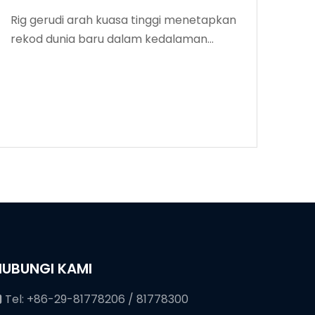
Rig gerudi arah kuasa tinggi menetapkan
rekod dunia baru dalam kedalaman
penggerudian
HUBUNGI KAMI
Tel: +86-29-81778206 / 81778300
