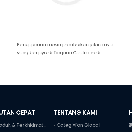
Penggunaan mesin pembaikan jalan raya
yang berjaya di Tingnan Coalmine di
Tingnan
UTAN CEPAT
TENTANG KAMI
Produk & Perkhidmatan
Ccteg Xi'an Global