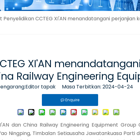
tut Penyelidikan CCTEG XI'AN menandatangani perjanjian 
n CCTEG XI'AN menandatangani
na Railway Engineering Equi
garang:Editor tapak Masa Terbitkan: 2024-04-24 
Enquire
G XI'AN dan China Railway Engineering Equipment Group
 Yao Ningping, Timbalan Setiausaha Jawatankuasa Parti d