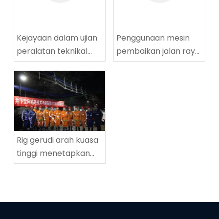
Kejayaan dalam ujian
Penggunaan mesin
peralatan teknikal
pembaikan jalan raya
penggerudian
yang berjaya di
lingkaran tinggi
Tingnan Coalmine di
ZDY2800LG
Tingnan
Rig gerudi arah kuasa
tinggi menetapkan
rekod dunia baru
dalam kedalaman
penggerudian