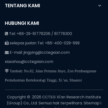
TENTANG KAMI
HUBUNGI KAMI
Tel: +86-29-81778206 / 81778300

selepas jualan Tel: +86-400-029-699

E-mail:
jingying@cctegxian.com

xiaoshou@cctegxian.com
 Tambah: No.82, Jalan Pertama Jinye, Zon Pembangunan
Perindustrian Berteknologi Tinggi, Xi 'an, Shaanxi
Copyright © ️
2026
CCTEG Xi'an Research Institute
(Group) Co., Ltd. Semua hak terpelihara.
Sitemap
i