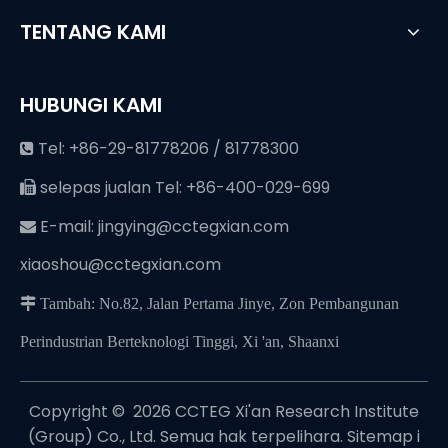
TENTANG KAMI
HUBUNGI KAMI
Tel: +86-29-81778206 / 81778300

selepas jualan Tel: +86-400-029-699

E-mail:
jingying@cctegxian.com

xiaoshou@cctegxian.com
 Tambah: No.82, Jalan Pertama Jinye, Zon Pembangunan
Perindustrian Berteknologi Tinggi, Xi 'an, Shaanxi
Copyright © ️
2026
CCTEG Xi'an Research Institute
(Group) Co., Ltd. Semua hak terpelihara.
Sitemap
i