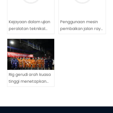
Kejayaan dalam ujian
Penggunaan mesin
peralatan teknikal
pembaikan jalan raya
penggerudian
yang berjaya di
lingkaran tinggi
Tingnan Coalmine di
ZDY2800LG
Tingnan
Rig gerudi arah kuasa
tinggi menetapkan
rekod dunia baru
dalam kedalaman
penggerudian