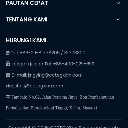
PAUTAN CEPAT
TENTANG KAMI
HUBUNGI KAMI
Tel: +86-29-81778206 / 81778300

selepas jualan Tel: +86-400-029-699

E-mail:
jingying@cctegxian.com

xiaoshou@cctegxian.com
 Tambah: No.82, Jalan Pertama Jinye, Zon Pembangunan
Perindustrian Berteknologi Tinggi, Xi 'an, Shaanxi
Copyright © ️
2026
CCTEG Xi'an Research Institute