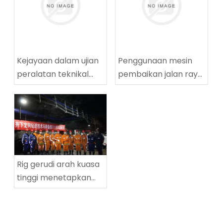
Kejayaan dalam ujian
Penggunaan mesin
peralatan teknikal
pembaikan jalan raya
penggerudian
yang berjaya di
lingkaran tinggi
Tingnan Coalmine di
ZDY2800LG
Tingnan
Rig gerudi arah kuasa
tinggi menetapkan
rekod dunia baru
dalam kedalaman
penggerudian