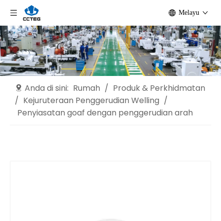
Melayu
Anda di sini:
Rumah
/
Produk & Perkhidmatan
/
Kejuruteraan Penggerudian Welling
/
Penyiasatan goaf dengan penggerudian arah