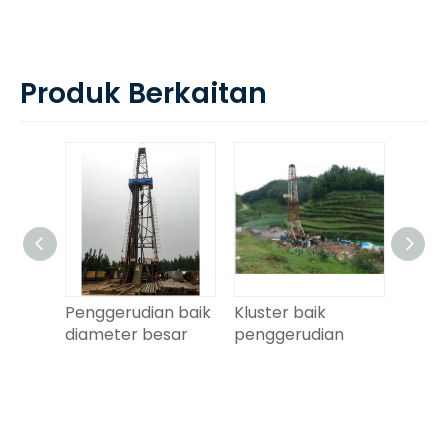
Produk Berkaitan
 baik
Penggerudian baik
Kluster baik
Pene
diameter besar
penggerudian
pemb
geot