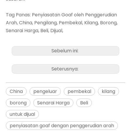
Tag Panas: Penyiasatan Goaf oleh Penggerudian
Arah, China, Pengilang, Pembekal, Kilang, Borong,
Senarai Harga, Beli, Dijual,
Sebelum ini:
Seterusnya:
China
pengeluar
pembekal
kilang
borong
Senarai Harga
Beli
untuk dijual
penyiasatan goaf dengan penggerudian arah