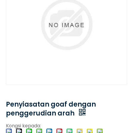
Penyiasatan goaf dengan
penggerudian arah
Kongsi kepada: