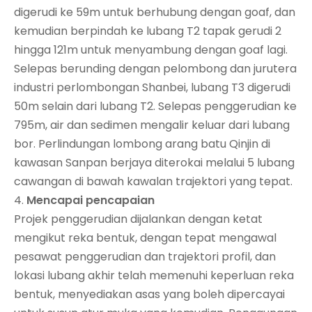
digerudi ke 59m untuk berhubung dengan goaf, dan
kemudian berpindah ke lubang T2 tapak gerudi 2
hingga 121m untuk menyambung dengan goaf lagi.
Selepas berunding dengan pelombong dan jurutera
industri perlombongan Shanbei, lubang T3 digerudi
50m selain dari lubang T2. Selepas penggerudian ke
795m, air dan sedimen mengalir keluar dari lubang
bor. Perlindungan lombong arang batu Qinjin di
kawasan Sanpan berjaya diterokai melalui 5 lubang
cawangan di bawah kawalan trajektori yang tepat.
4.
Mencapai pencapaian
Projek penggerudian dijalankan dengan ketat
mengikut reka bentuk, dengan tepat mengawal
pesawat penggerudian dan trajektori profil, dan
lokasi lubang akhir telah memenuhi keperluan reka
bentuk, menyediakan asas yang boleh dipercayai