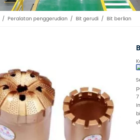
/
Peralatan penggerudian
/
Bit gerudi
/
Bit berlian
B
K
S
p
7
I
b
φ