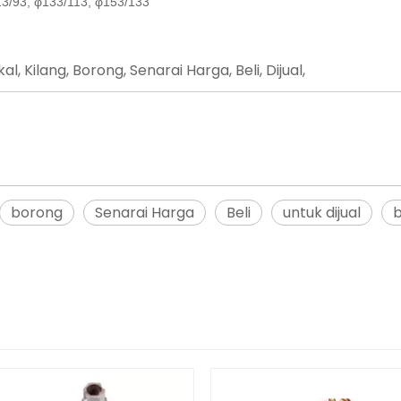
113/93, φ133/113, φ153/133
 Kilang, Borong, Senarai Harga, Beli, Dijual,
borong
Senarai Harga
Beli
untuk dijual
b