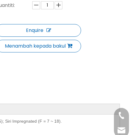
uantiti:
Enquire
Menambah kepada bakul
+86-29
; Siri Impregnated (F = 7 ~ 18).
+86-29
jingyi