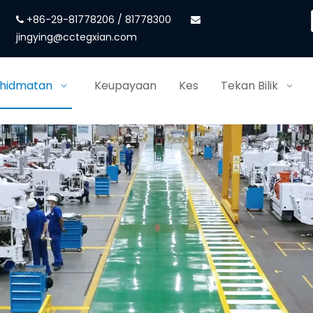
+86-29-81778206 / 81778300


jingying@cctegxian.com
khidmatan
Keupayaan
Kes
Tekan Bilik