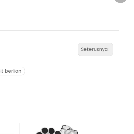
xiaosh
Seterusnya:
it berlian