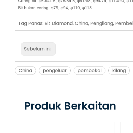
Coring bit: φ60/41.5, φ75/54.5, φ91/68, φ94/74, φ110/90, φ
Bit bukan coring: φ75, φ94, φ110, φ113
Tag Panas: Bit Diamond, China, Pengilang, Pembekal,
Sebelum ini:
China
pengeluar
pembekal
kilang
Produk Berkaitan