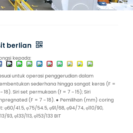
it berlian
ongsi kepada:
esuai untuk operasi penggerudian dalam
embentukan sederhana hingga sangat keras (F =
 ~ 18). Siri set permukaan (f = 7 ~ 15); Siri
mpregnated (F = 7 ~ 18). ● Pemilihan (mm) coring
it: φ60/41.5, φ75/54.5, φ91/68, φ94/74, φ110/90,
113/93, φ133/113, φ153/133 BIT