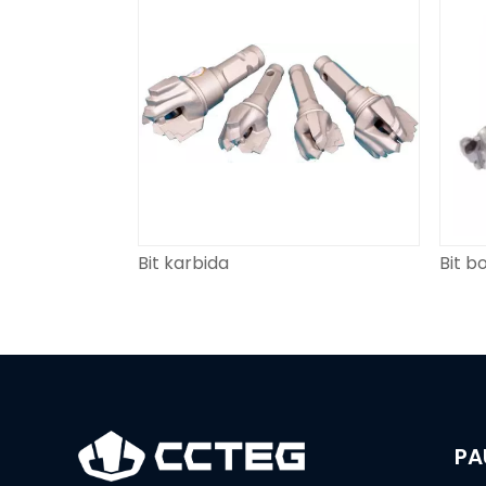
Bit karbida
Bit b
PA