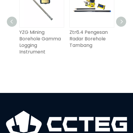
YZG Mining
Ztr6.4 Pengesan
YTZ3 
an
Borehole Gamma
Radar Borehole
Seism
akan
Logging
Tambang
Perl
uthal
Instrument
n