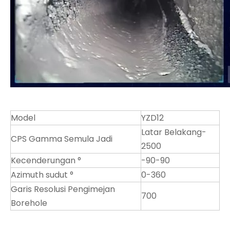
Model
YZD12
Latar Belakang-
CPS Gamma Semula Jadi
2500
Kecenderungan °
-90-90
Azimuth sudut °
0-360
Garis Resolusi Pengimejan
700
Borehole